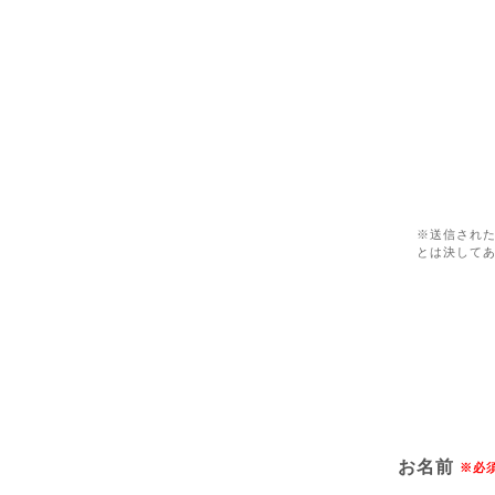
※送信され
とは決して
お名前
※必