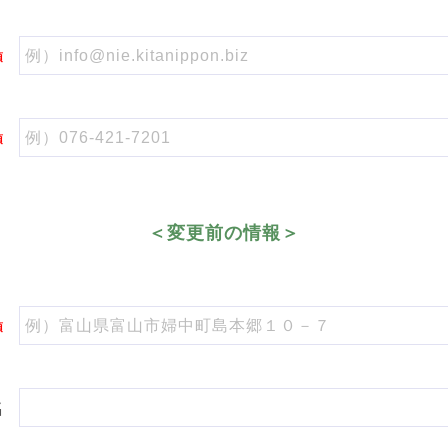
須
須
＜変更前の情報＞
須
名