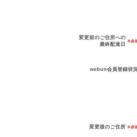
変更前のご住所への
※必
最終配達日
webun会員登録状
変更後のご住所
※必