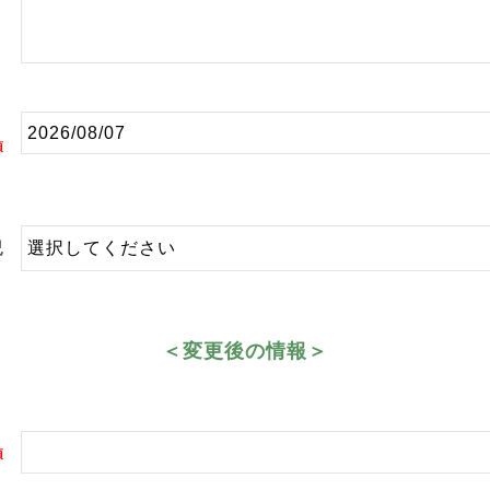
須
況
＜変更後の情報＞
須